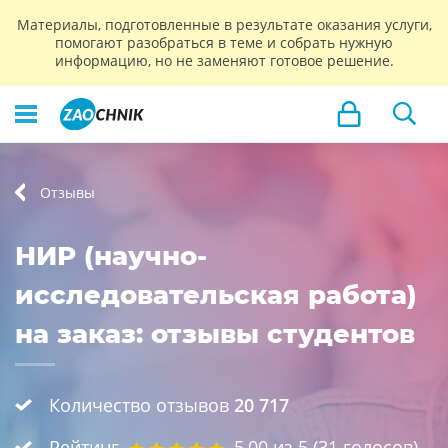
Материалы, подготовленные в результате оказания услуги,
помогают разобраться в теме и собрать нужную
информацию, но не заменяют готовое решение.
Отзывы
НИР (научно-
исследовательская работа)
на заказ: отзывы студентов
Количество отзывов
20 717
Рейтинг
5,00
из 5 (
31
голосов)