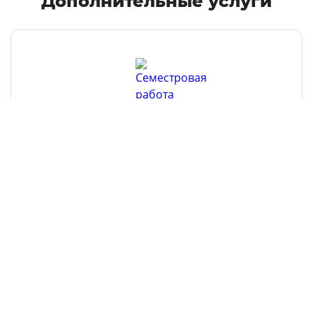
Дополнительные услуги
Семестровая работа
Все услуги
Остались вопросы?
Чтобы получить консультацию, оставьте заявку
здесь
или
позвоните нам