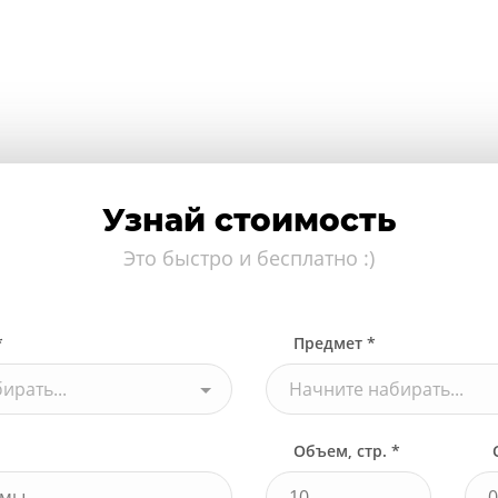
Узнай стоимость
Это быстро и бесплатно :)
*
Предмет *
ирать...
Начните набирать...
Объем, стр. *