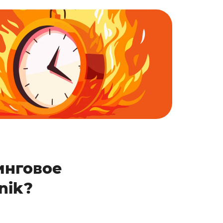
инговое
nik?