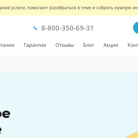
ания услуги, помогают разобраться в теме и собрать нужную 
8-800-350-69-31
пании
Гарантии
Отзывы
Блог
Акции
Кон
е
ое
е